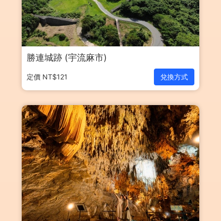
勝連城跡 (宇流麻市)
定價 NT$121
兌換方式