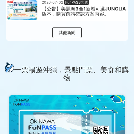
2026-07-02
FunPASS套票
食
【公告】美麗海3合1新增可選JUNGLIA
版本，購買前請確認方案內容。
購
物
其他新聞
｜
Okinawa
FunPASS
一票暢遊沖繩，景點門票、美食和購
好
物
好
玩
沖
繩