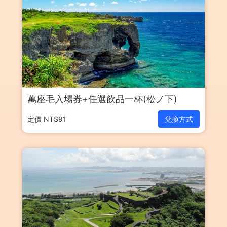
萬座毛入場券+任選飲品一杯(松ノ下)
定價 NT$91
兌換方式