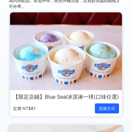
為內用飲品。若需外帶，依照沖繩法規，店員必須協助開瓶才
可外帶 。
【限定店鋪】Blue Seal冰淇淋一球(口味任選)
定價 NT$81
兌換方式