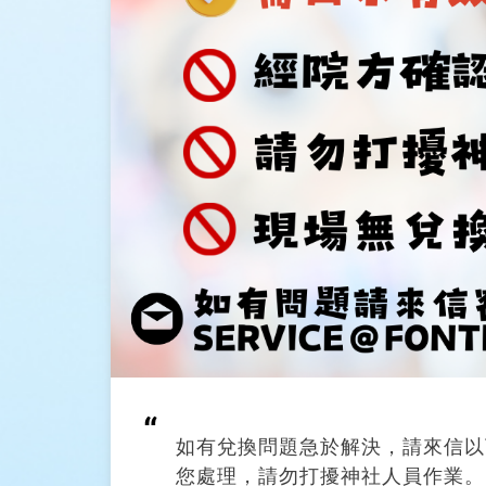
知
-
最
新
消
息
-
Okinawa
FunPASS
|
好
如有兌換問題急於解決，請來信以下客服
您處理，請勿打擾神社人員作業。