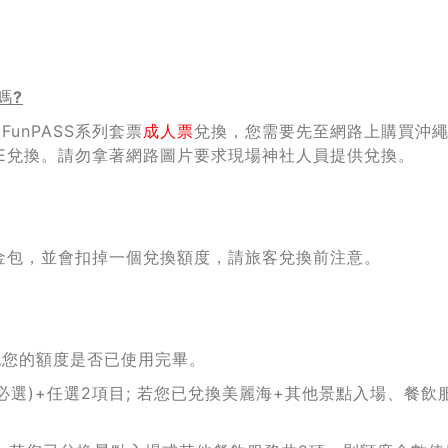
嗎
?
unPASS系列套票
成人票
兌換，您需要先至網路上購買沖
CODE兌換。請勿拿著網路圖片要求現場神社人員提供兌換。
顆口金包，並會扣掉一個兌換額度，請旅客兌換前注意。
認您的額度是否已使用完畢。
選)+任選2項目; 若您已兌換美麗海+其他景點入場、餐飲