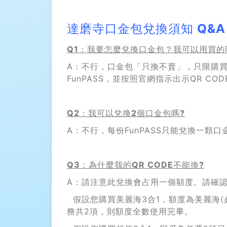
好
玩
達磨寺口金包兌換須知 Q&A
沖
Q1
：我要怎麼兌換口金包？
我可以用買的
繩
A：不行，口金包「只換不賣」，只限購買F
護
FunPASS，並按照官網指示出示QR 
照
Q2
：我可以兌換
2
個口金包嗎
?
A：不行，每份FunPASS只能兌換一
Q3
：為什麼我的
QR CODE
不能換
?
A：請注意此兌換會占用一個額度。請確
假設您購買美麗海3合1，額度為美麗海(必
務共2項，則額度全數使用完畢。