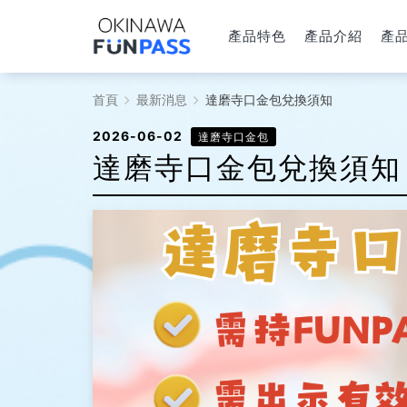
產品特色
產品介紹
產
達
首頁
最新消息
達磨寺口金包兌換須知
磨
2026-06-02
達磨寺口金包
達磨寺口金包兌換須知
寺
口
金
包
兌
換
須